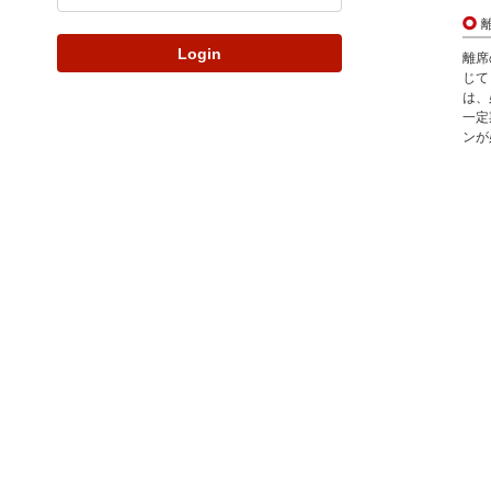
Login
離席
じて
は、
一定
ンが